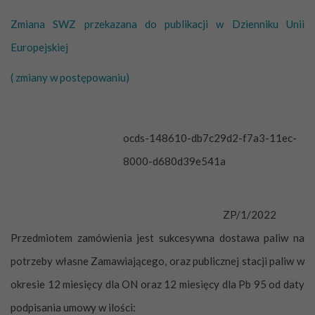
Zmiana SWZ przekazana do publikacji w Dzienniku Unii
Europejskiej
( zmiany w postępowaniu)
ocds-148610-db7c29d2-f7a3-11ec-
Identyfikator postępowania
8000-d680d39e541a
ZP/1/2022
Numer referencyjny postępowania
Przedmiotem zamówienia jest sukcesywna dostawa paliw na
potrzeby własne Zamawiającego, oraz publicznej stacji paliw w
okresie 12 miesięcy dla ON oraz 12 miesięcy dla Pb 95 od daty
podpisania umowy w ilości: