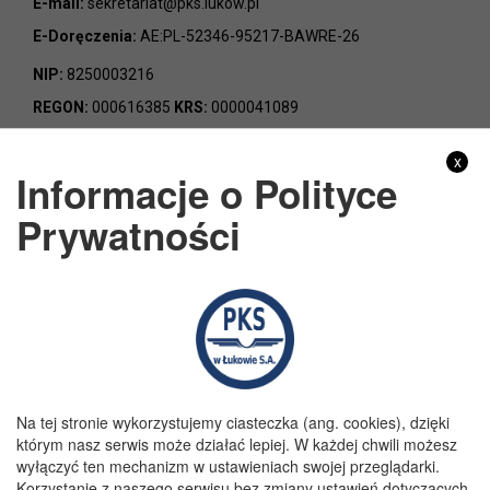
E-mail:
sekretariat@pks.lukow.pl
E-Doręczenia:
AE:PL-52346-95217-BAWRE-26
NIP:
8250003216
REGON:
000616385
KRS:
0000041089
x
Informacje o Polityce
Prywatności
Godziny pracy
Poniedziałek:
7:00 - 15:00
Wtorek:
7:00 - 15:00
Środa:
7:00 - 15:00
Czwartek:
7:00 - 15:00
Piątek:
7:00 - 15:00
Na tej stronie wykorzystujemy ciasteczka (ang. cookies), dzięki
którym nasz serwis może działać lepiej. W każdej chwili możesz
wyłączyć ten mechanizm w ustawieniach swojej przeglądarki.
Korzystanie z naszego serwisu bez zmiany ustawień dotyczących