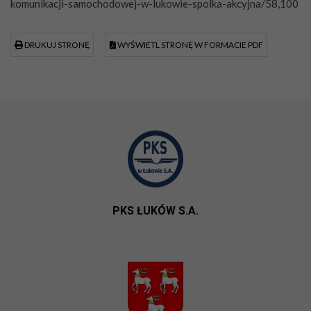
komunikacji-samochodowej-w-lukowie-spolka-akcyjna/58,100
DRUKUJ STRONĘ
WYŚWIETL STRONĘ W FORMACIE PDF
PKS ŁUKÓW S.A.