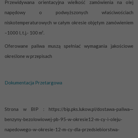
Przewidywana orientacyjna wielkość zamówienia na olej
napędowy o podwyższonych właściwościach
niskotemperaturowych w całym okresie objętym zamówieniem
–1000 l, t.j.- 100 m³.
Oferowane paliwa muszą spełniać wymagania jakościowe
określone w przepisach
Dokumentacja Przetargowa
Strona w BIP : https://bip.pks.lukow.pl/dostawa-paliwa—
benzyny-bezolowiowej-pb-95-w-okresie12-m-cy-i-oleju-
napedowego-w-okresie-12-m-cy-dla-przedsiebiorstwa-