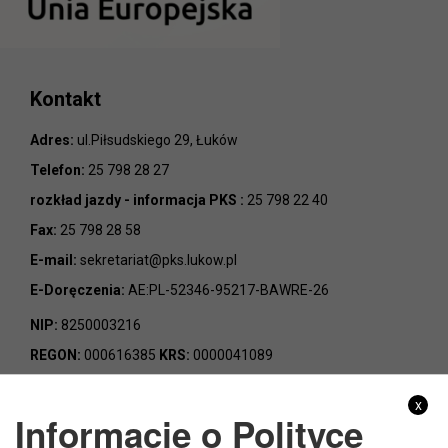
Kontakt
Adres:
ul.Piłsudskiego 29, Łuków
Telefon:
25 798 28 27
rozkład jazdy - informacja PKS :
25 798 22 40
Fax:
25 798 28 58
E-mail:
sekretariat@pks.lukow.pl
E-Doręczenia:
AE:PL-52346-95217-BAWRE-26
NIP:
8250003216
REGON:
000616385
KRS:
0000041089
x
Informacje o Polityce