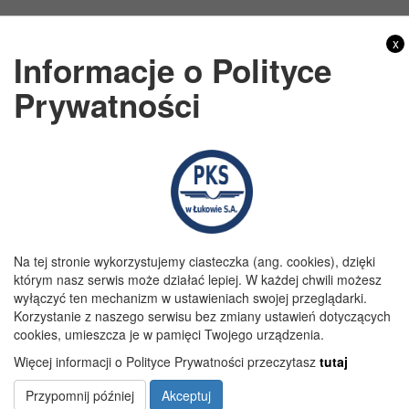
Godziny pracy
x
Informacje o Polityce
Poniedziałek:
7:00 - 15:00
Prywatności
Wtorek:
7:00 - 15:00
Środa:
7:00 - 15:00
Czwartek:
7:00 - 15:00
Piątek:
7:00 - 15:00
Na tej stronie wykorzystujemy ciasteczka (ang. cookies), dzięki
którym nasz serwis może działać lepiej. W każdej chwili możesz
wyłączyć ten mechanizm w ustawieniach swojej przeglądarki.
Korzystanie z naszego serwisu bez zmiany ustawień dotyczących
Copyright 2019@ PKS Łuków S.A.
cookies, umieszcza je w pamięci Twojego urządzenia.
Więcej informacji o Polityce Prywatności przeczytasz
tutaj
Przypomnij później
Akceptuj