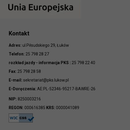
Kontakt
Adres:
ul.Piłsudskiego 29, Łuków
Telefon:
25 798 28 27
rozkład jazdy - informacja PKS :
25 798 22 40
Fax:
25 798 28 58
E-mail:
sekretariat@pks.lukow.pl
E-Doręczenia:
AE:PL-52346-95217-BAWRE-26
NIP:
8250003216
REGON:
000616385
KRS:
0000041089