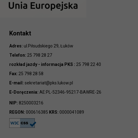
Kontakt
Adres:
ul.Piłsudskiego 29, Łuków
Telefon:
25 798 28 27
rozkład jazdy - informacja PKS :
25 798 22 40
Fax:
25 798 28 58
E-mail:
sekretariat@pks.lukow.pl
E-Doręczenia:
AE:PL-52346-95217-BAWRE-26
NIP:
8250003216
REGON:
000616385
KRS:
0000041089