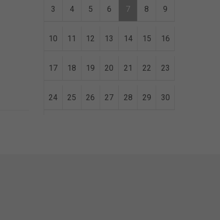
3
4
5
6
7
8
9
10
11
12
13
14
15
16
17
18
19
20
21
22
23
24
25
26
27
28
29
30
31
error getting json: