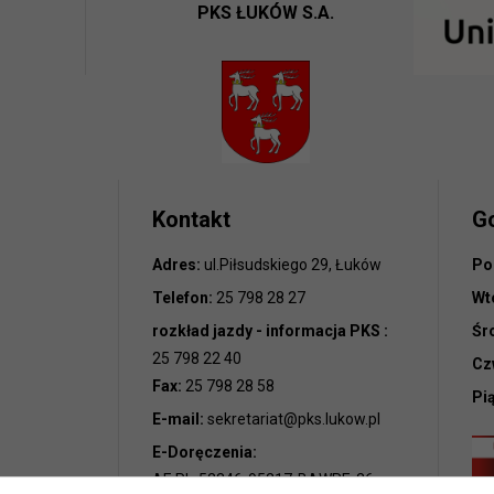
PKS ŁUKÓW S.A.
Kontakt
G
Adres:
ul.Piłsudskiego 29, Łuków
Po
Telefon:
25 798 28 27
Wt
rozkład jazdy - informacja PKS :
Śr
25 798 22 40
Cz
Fax:
25 798 28 58
Pi
E-mail:
sekretariat@pks.lukow.pl
E-Doręczenia:
AE:PL-52346-95217-BAWRE-26