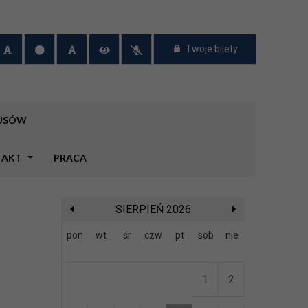
Twoje bilety
BUSÓW
TAKT
PRACA
SIERPIEŃ 2026
pon
wt
śr
czw
pt
sob
nie
1
2