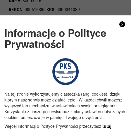
NIP:
8250003216
REGON:
000616385
KRS:
0000041089
x
Informacje o Polityce
Prywatności
Godziny pracy
Poniedziałek:
7:00 - 15:00
Wtorek:
7:00 - 15:00
Środa:
7:00 - 15:00
Czwartek:
7:00 - 15:00
Piątek:
7:00 - 15:00
Na tej stronie wykorzystujemy ciasteczka (ang. cookies), dzięki
którym nasz serwis może działać lepiej. W każdej chwili możesz
wyłączyć ten mechanizm w ustawieniach swojej przeglądarki.
Korzystanie z naszego serwisu bez zmiany ustawień dotyczących
cookies, umieszcza je w pamięci Twojego urządzenia.
Więcej informacji o Polityce Prywatności przeczytasz
tutaj