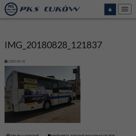
Toggl
navig
IMG_20180828_121837
2020-06-01
DRUKUJ STRONĘ
WYŚWIETL STRONĘ W FORMACIE PDF