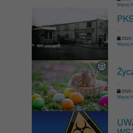
Więcej
PKS
...
2020-
Więcej
Życ
...
2020-
Więcej
UWA
WSZ