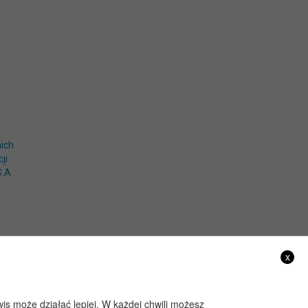
ich
ji
S.A
x
wis może działać lepiej. W każdej chwili możesz