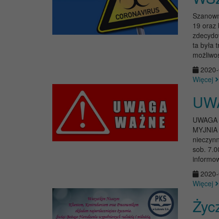
Szanown
19 oraz
zdecydow
ta była 
możliwoś
2020-
Więcej
UW
UWAGA
MYJNIA b
nieczynn
sob. 7.0
informow
2020-
Więcej
Życ