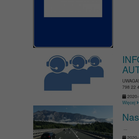
IN
AU
UWAGA! 
798 22 4
2020-
Więcej
Nas
...
2020-