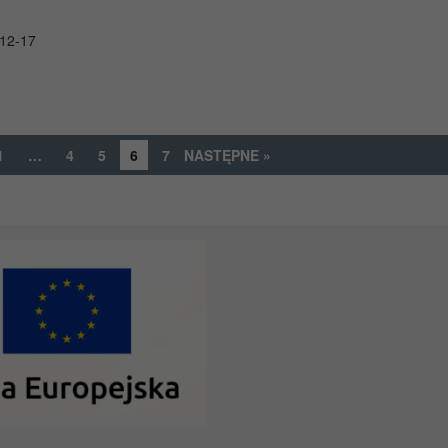
12-17
1
…
4
5
6
7
NASTĘPNE »