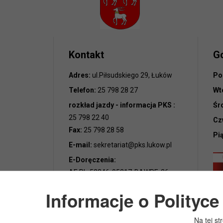
Kontakt
G
Adres:
ul.Piłsudskiego 29, Łuków
Po
Telefon:
25 798 28 27
Wt
rozkład jazdy - informacja PKS :
Śr
25 798 22 40
Cz
Fax:
25 798 28 58
Pi
E-mail:
sekretariat@pks.lukow.pl
E-Doręczenia:
AE:PL-52346-95217-BAWRE-26
NIP:
8250003216
Informacje o Polityc
REGON:
000616385
Na tej st
KRS:
0000041089