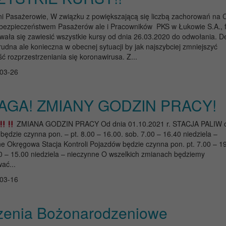
i Pasażerowie, W związku z powiększającą się liczbą zachorowań na
 bezpieczeństwem Pasażerów ale i Pracowników PKS w Łukowie S.A., 
ała się zawiesić wszystkie kursy od dnia 26.03.2020 do odwołania. D
trudna ale konieczna w obecnej sytuacji by jak najszybciej zmniejszyć
ć rozprzestrzeniania się koronawirusa. Z...
03-26
AGA! ZMIANY GODZIN PRACY!
ZMIANA GODZIN PRACY Od dnia 01.10.2021 r. STACJA PALIW 
ędzie czynna pon. – pt. 8.00 – 16.00. sob. 7.00 – 16.40 niedziela –
e Okręgowa Stacja Kontroli Pojazdów będzie czynna pon. pt. 7.00 – 1
0 – 15.00 niedziela – nieczynne O wszelkich zmianach będziemy
ać...
03-16
zenia Bożonarodzeniowe