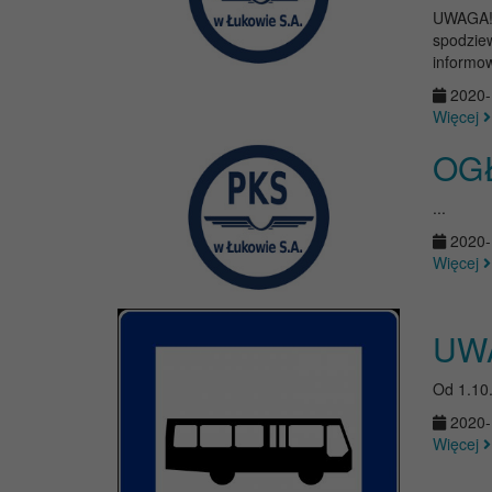
UWAGA! 
spodziew
informow
2020-
Więcej
OG
...
2020-
Więcej
UW
Od 1.10
2020-
Więcej