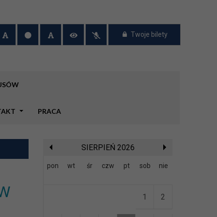
Twoje bilety
BUSÓW
TAKT
PRACA
SIERPIEŃ 2026
pon
wt
śr
czw
pt
sob
nie
 W
1
2