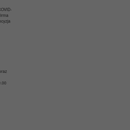
 COVID-
firma
ecyzja
oraz
9.00