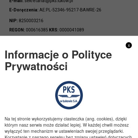
E-mail:
sekretariat@pks.lukow.pl
E-Doręczenia:
AE:PL-52346-95217-BAWRE-26
NIP:
8250003216
REGON:
000616385
KRS:
0000041089
x
Informacje o Polityce
Prywatności
Godziny pracy
Poniedziałek:
7:00 - 15:00
Wtorek:
7:00 - 15:00
Środa:
7:00 - 15:00
Czwartek:
7:00 - 15:00
Piątek:
7:00 - 15:00
Na tej stronie wykorzystujemy ciasteczka (ang. cookies), dzięki
którym nasz serwis może działać lepiej. W każdej chwili możesz
wyłączyć ten mechanizm w ustawieniach swojej przeglądarki.
Korzystanie z naszego serwisu bez zmiany ustawień dotyczących