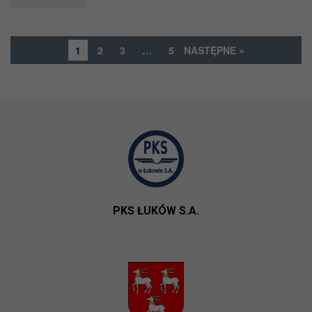
1
2
3
…
5
NASTĘPNE »
PKS ŁUKÓW S.A.